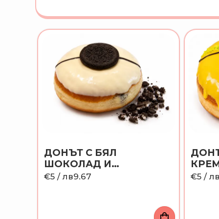
ДОНЪТ С БЯЛ
ДОН
ШОКОЛАД И
КРЕ
БИСКВИТКИ "ОРЕО"
€5
/ лв9.67
€5
/ л