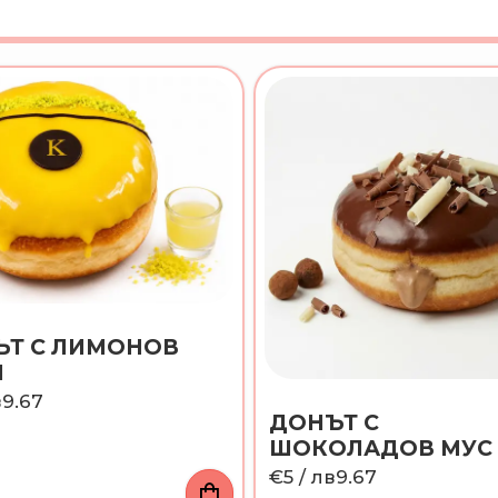
ЪТ С ЛИМОНОВ
М
в9.67
ДОНЪТ С
ШОКОЛАДОВ МУС
"БЕЙЛИС"
€5
/ лв9.67