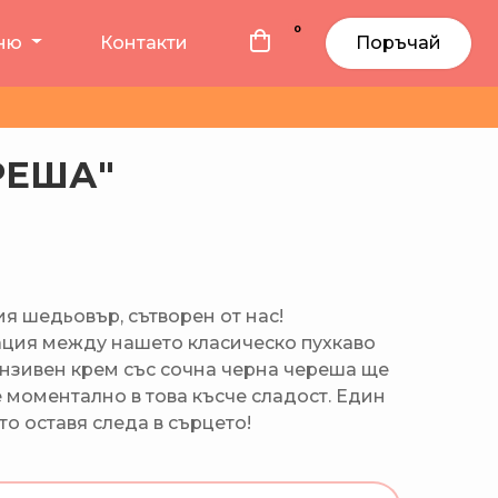
0
еню
Контакти
Поръчай
РЕША"
я шедьовър, сътворен от нас!
ция между нашето класическо пухкаво
ензивен крем със сочна черна череша ще
е моментално в това късче сладост. Един
то оставя следа в сърцето!