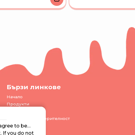
Бързи линкове
Начало
Продукти
Общи условия
Политика за поверителност
agree to be
 If you do not