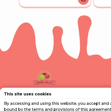
"ЧЕРНА ЧЕРЕША"
€5.00
/ лв9.67
Kozunut.com
This site uses cookies
By accessing and using this website, you accept and 
София център, ул. „Дунав“ 34, 1000
София - the Mall срещу кино Арена
bound by the terms and provisions of this agreement.