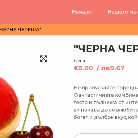
Начало
Нашето м
"ЧЕРНА ЧЕРЕША"
"ЧЕРНА ЧЕ
Цена
€5.00 /
лв9.67
Не пропускайте поредни
Фантастичната комбина
тесто и пълнежа от инт
ви накара да се влюбит
богат и дълбок вкус, кой